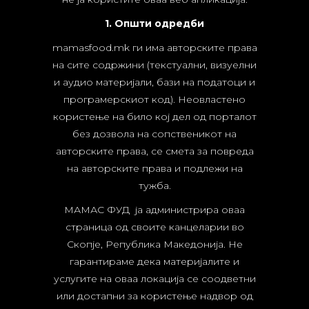
1. Општи одредби
mamasfood.mk ги има авторските права
на сите содржини (текстуални, визуелни
и аудио материјали, бази на податоци и
програмерскиот код). Неовластено
користење на било кој дел од порталот
без дозвола на сопственикот на
авторските права, се смета за повреда
на авторските права и подлежи на
тужба.
МАМАС ФУД ја администрира оваа
страница од своите канцеларии во
Скопје, Република Македонија. Не
гарантираме дека материјалите и
услугите на оваа локација се соодветни
или достапни за користење надвор од