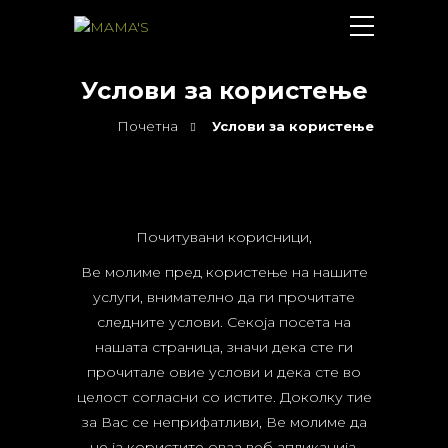
Услови за користење
Почетна
Услови за користење
Почитувани корисници,
Ве молиме пред користење на нашите
услуги, внимателно да ги прочитате
следните услови. Секоја посета на
нашата страница, значи дека сте ги
прочитале овие услови и дека сте во
целост согласни со истите. Доколку тие
за Вас се неприфатливи, Ве молиме да
не ја користите оваа веб апликација.