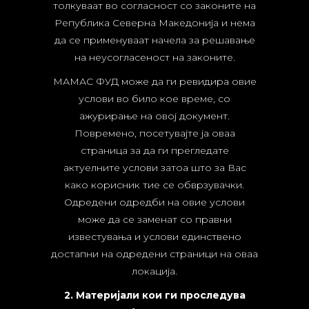
толкуваат во согласност со законите на
Република Северна Македонија и нема
да се применуваат начела за решавање
на неусогласеност на законите.
МАМАС ФУД може да ги ревидира овие
услови во било кое време, со
ажурирање на овој документ.
Повремено, посетувајте ја оваа
страница за да ги прегледате
актуелните услови затоа што за Вас
како корисник тие се обврзувачки.
Одредени одредби на овие услови
може да се заменат со правни
известувања и услови единствено
достапни на одредени страници на оваа
локација.
2. Материјали кои ги проследува