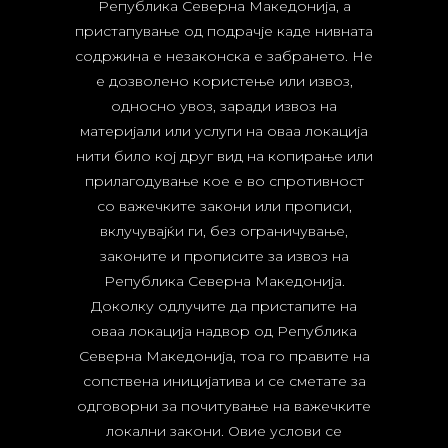
Република Северна Македонија, а
пристапување од подрачје каде нивната
содржина е незаконска е забрането. Не
е дозволено користење или извоз,
односно увоз, заради извоз на
материјали или услуги на оваа локација
нити било кој друг вид на копирање или
прилагодување кое е во спротивност
со важечките закони или прописи,
вклучувајќи ги, без ограничување,
законите и прописите за извоз на
Република Северна Македонија.
Доколку одлучите да пристапите на
оваа локација надвор од Република
Северна Македонија, тоа го правите на
сопствена иницијатива и се сметате за
одговорни за почитување на важечките
локални закони. Овие услови се