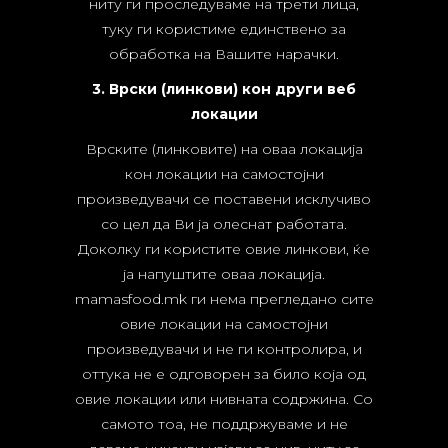
ниту ги проследуваме на трети лица,
туку ги користиме единствено за
обработка на Вашите нарачки.
3. Врски (линкови) кон други веб
локации
Врските (линковите) на оваа локација
кон локации на самостојни
произведувачи се поставени исклучиво
со цел да Ви ја олеснат работата.
Доколку ги користите овие линкови, ќе
ја напуштите оваа локација.
mamasfood.mk ги нема прегледано сите
овие локации на самостојни
произведувачи и не ги контролира, и
оттука не е одговорен за било која од
овие локации или нивната содржина. Со
самото тоа, не поддржуваме и не