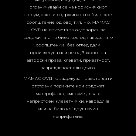
ограничувајќи се на корисничкиот
форум, како и содржината на било кое
соопштение од овој тип. Но, МАМАС
ФУД не се смета за одговорен за
содржината на било кое од наведените
соопштенија, без оглед дали
произлегува или не од Законот за
авторски права, клевети, приватност,
навредливост или друго.
МАМАС ФУД го задржува правото да ги
отстрани пораките кои содржат
материјал кој сметаме дека е
непристоен, клеветнички, навредлив
или на било кој друг начин
неприфатлив.