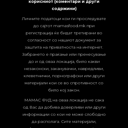
корисниот (коментари и други
содржини)
Личните податоци кои ги проследувате
до сајтот mamasfood.mk при
регистрација ќе бидат третирани во
согласност со нашиот документ за
заштита на приватноста на интернет.
Забрането е праќање или пренесување
до и од оваа локација, било какви
незаконски, заканувачки, навредливи,
клеветнички, порнографски или други
материјали кои се во спротивност со
било кој закон.
МАМАС ФУД на оваа локација не сака
од Вас да добива доверливи или други
информации со кои не може слободно
да располага. Сите материјали,