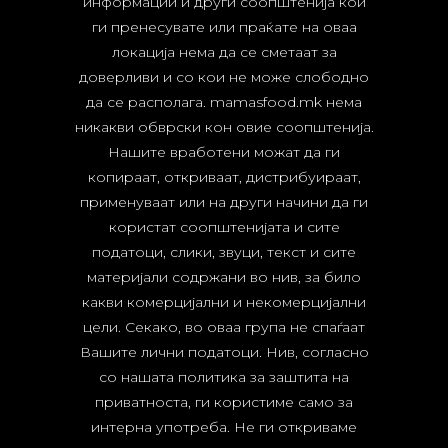
информации и други соопштенија кои
ги пренесувате или праќате на оваа
локација нема да се сметаат за
доверливи и со кои не може слободно
да се располага. mamasfood.mk нема
никакви обврски кон овие соопштенија.
Нашите вработени можат да ги
копираат, откриваат, дистрибуираат,
применуваат или на други начини да ги
користат соопштенијата и сите
податоци, слики, звуци, текст и сите
материјали содржани во нив, за било
какви комерцијални и некомерцијални
цели. Секако, во оваа група не спаѓаат
Вашите лични податоци. Нив, согласно
со нашата политика за заштита на
приватноста, ги користиме само за
интерна употреба. Не ги откриваме