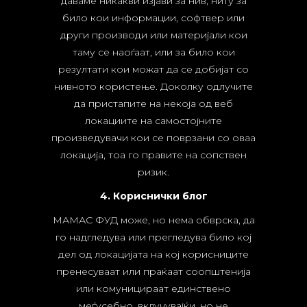
даваме никакви изјави за нив, ниту за
било кои информации, софтвер или
други производи или материјали кои
таму се наоѓаат, или за било кои
резултати кои можат да се добијат со
нивното користење. Доколку одлучите
да пристапите на некоја од веб
локациите на самостојните
произведувачи кои се поврзани со оваа
локација, тоа го правите на сопствен
ризик.
4. Кориснички блог
МАМАС ФУД може, но нема обврска, да
го надгледува или прегледува било кој
дел од локацијата на кој корисниците
пренесуваат или праќаат соопштенија
или комуницираат единствено
меѓусебно, вклучувајќи, но не